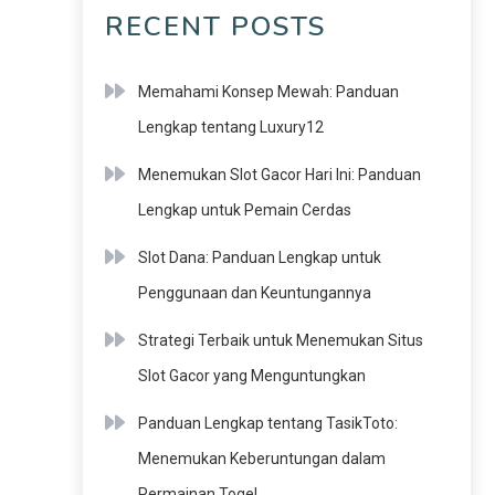
RECENT POSTS
Memahami Konsep Mewah: Panduan
Lengkap tentang Luxury12
Menemukan Slot Gacor Hari Ini: Panduan
Lengkap untuk Pemain Cerdas
Slot Dana: Panduan Lengkap untuk
Penggunaan dan Keuntungannya
Strategi Terbaik untuk Menemukan Situs
Slot Gacor yang Menguntungkan
Panduan Lengkap tentang TasikToto:
Menemukan Keberuntungan dalam
Permainan Togel