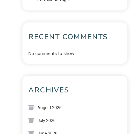
RECENT COMMENTS
No comments to show.
ARCHIVES
August 2026
July 2026
June 2026