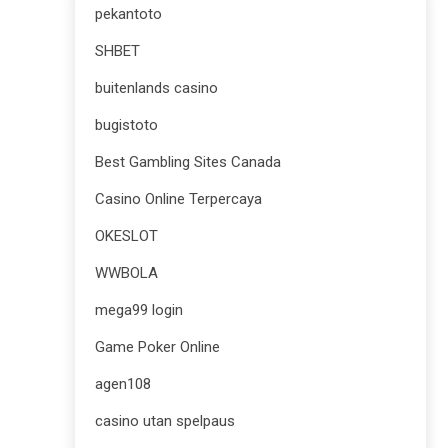
pekantoto
SHBET
buitenlands casino
bugistoto
Best Gambling Sites Canada
Casino Online Terpercaya
OKESLOT
WWBOLA
mega99 login
Game Poker Online
agen108
casino utan spelpaus